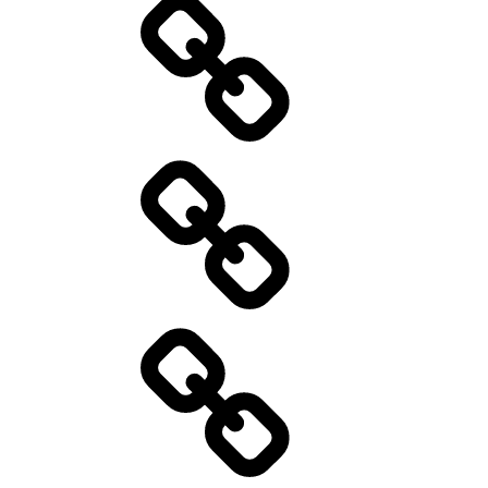
Standort
Wir
über
uns