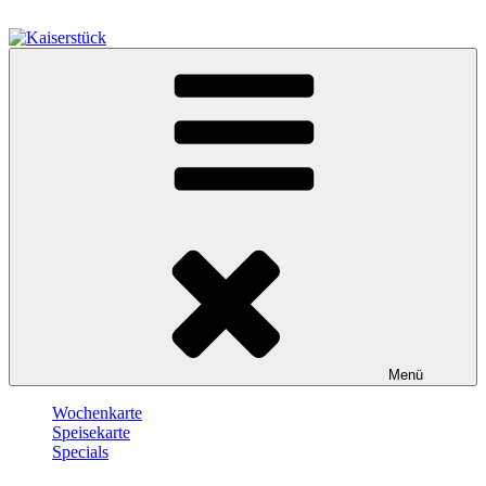
Zum
Inhalt
springen
Kaiserstück
Berlin
Menü
Wochenkarte
Speisekarte
Specials