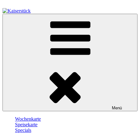
Zum
Inhalt
springen
Kaiserstück
Berlin
Menü
Wochenkarte
Speisekarte
Specials