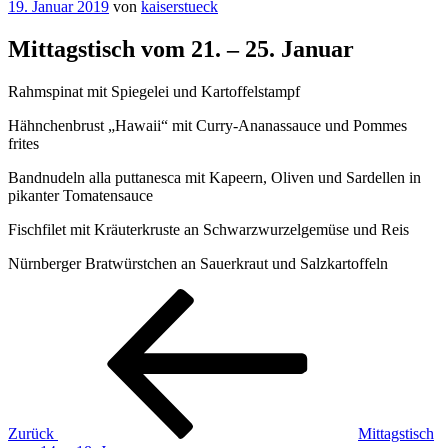
Veröffentlicht
19. Januar 2019
von
kaiserstueck
am
Mittagstisch vom 21. – 25. Januar
Rahmspinat mit Spiegelei und Kartoffelstampf
Hähnchenbrust „Hawaii“ mit Curry-Ananassauce und Pommes
frites
Bandnudeln alla puttanesca mit Kapeern, Oliven und Sardellen in
pikanter Tomatensauce
Fischfilet mit Kräuterkruste an Schwarzwurzelgemüse und Reis
Nürnberger Bratwürstchen an Sauerkraut und Salzkartoffeln
Beitragsnavigation
Vorheriger
Beitrag
Zurück
Mittagstisch