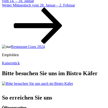
vom 14. – 18. Januar
Nächster
Weiter
Mittagstisch vom 28. Januar – 2. Februar
Beitrag
Restaurant Guru 2024
Empfohlen
Kaiserstück
Bitte besuchen Sie uns im Bistro Käfer
So erreichen Sie uns
Öffnungszeiten