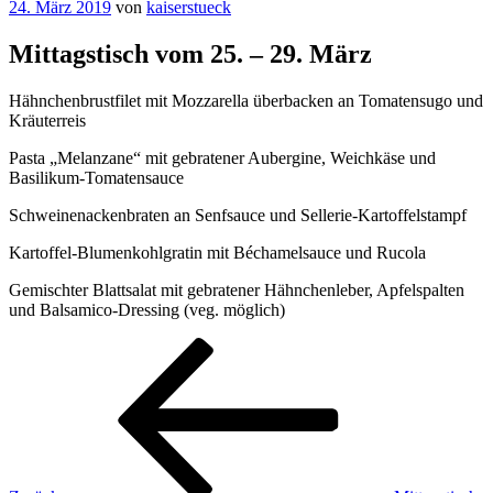
Veröffentlicht
24. März 2019
von
kaiserstueck
am
Mittagstisch vom 25. – 29. März
Hähnchenbrustfilet mit Mozzarella überbacken an Tomatensugo und
Kräuterreis
Pasta „Melanzane“ mit gebratener Aubergine, Weichkäse und
Basilikum-Tomatensauce
Schweinenackenbraten an Senfsauce und Sellerie-Kartoffelstampf
Kartoffel-Blumenkohlgratin mit Béchamelsauce und Rucola
Gemischter Blattsalat mit gebratener Hähnchenleber, Apfelspalten
und Balsamico-Dressing (veg. möglich)
Beitragsnavigation
Vorheriger
Beitrag