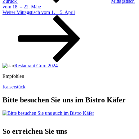
Zurück
Mittagstisch
vom 18. – 22. März
Nächster
Weiter
Mittagstisch vom 1. – 5. April
Beitrag
Restaurant Guru 2024
Empfohlen
Kaiserstück
Bitte besuchen Sie uns im Bistro Käfer
So erreichen Sie uns