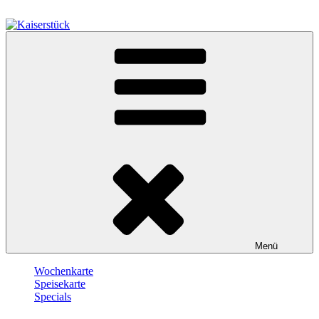
Zum
Inhalt
springen
Kaiserstück
Berlin
Menü
Wochenkarte
Speisekarte
Specials