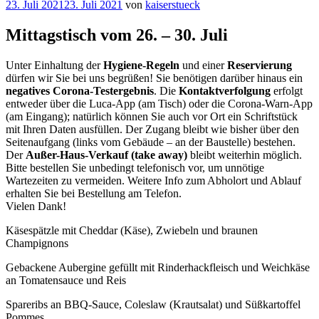
Veröffentlicht
23. Juli 2021
23. Juli 2021
von
kaiserstueck
am
Mittagstisch vom 26. – 30. Juli
Unter Einhaltung der
Hygiene-Regeln
und einer
Reservierung
dürfen wir Sie bei uns begrüßen! Sie benötigen darüber hinaus ein
negatives Corona-Testergebnis
. Die
Kontaktverfolgung
erfolgt
entweder über die Luca-App (am Tisch) oder die Corona-Warn-App
(am Eingang); natürlich können Sie auch vor Ort ein Schriftstück
mit Ihren Daten ausfüllen. Der Zugang bleibt wie bisher über den
Seitenaufgang (links vom Gebäude – an der Baustelle) bestehen.
Der
Außer-Haus-Verkauf (take away)
bleibt weiterhin möglich.
Bitte bestellen Sie unbedingt telefonisch vor, um unnötige
Wartezeiten zu vermeiden. Weitere Info zum Abholort und Ablauf
erhalten Sie bei Bestellung am Telefon.
Vielen Dank!
Käsespätzle mit Cheddar (Käse), Zwiebeln und braunen
Champignons
Gebackene Aubergine gefüllt mit Rinderhackfleisch und Weichkäse
an Tomatensauce und Reis
Spareribs an BBQ-Sauce, Coleslaw (Krautsalat) und Süßkartoffel
Pommes