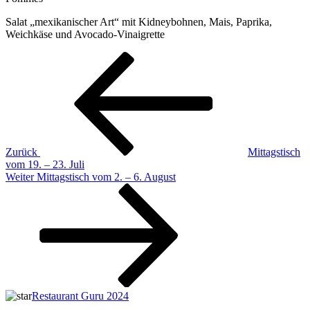
Salat „mexikanischer Art“ mit Kidneybohnen, Mais, Paprika,
Weichkäse und Avocado-Vinaigrette
Beitragsnavigation
Vorheriger
Beitrag
Zurück
Mittagstisch
vom 19. – 23. Juli
Nächster
Weiter
Mittagstisch vom 2. – 6. August
Beitrag
Restaurant Guru 2024