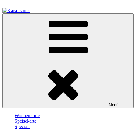
Zum
Inhalt
springen
Kaiserstück
Berlin
Menü
Wochenkarte
Speisekarte
Specials