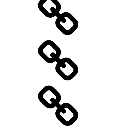
Standort
Wir
über
uns