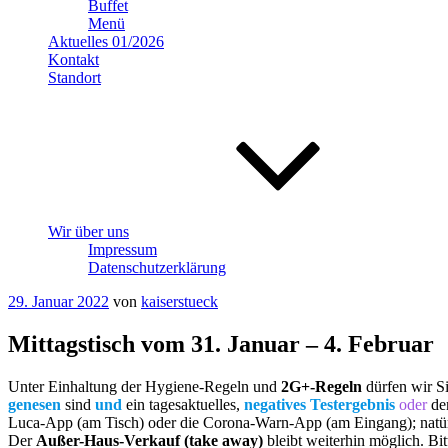
Buffet
Menü
Aktuelles 01/2026
Kontakt
Standort
Wir über uns
Impressum
Datenschutzerklärung
Veröffentlicht
29. Januar 2022
von
kaiserstueck
am
Mittagstisch vom 31. Januar – 4. Februar
Unter Einhaltung der Hygiene-Regeln und
2G+-Regeln
dürfen wir Si
genesen
sind
und
ein tagesaktuelles,
negatives Testergebnis
oder
de
Luca-App (am Tisch) oder die Corona-Warn-App (am Eingang); natürli
Der
Außer-Haus-Verkauf (take away)
bleibt weiterhin möglich. Bi