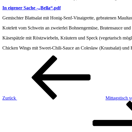
In eigener Sache -„Bella“.pdf
Gemischter Blattsalat mit Honig-Senf-Vinaigrette, gebratenen Maul
Kotelett vom Schwein an zweierlei Bohnengemüse, Bratensauce und
Käsespätzle mit Röstzwiebeln, Kräutern und Speck (vegetarisch mögl
Chicken Wings mit Sweet-Chili-Sauce an Coleslaw (Krautsalat) und 
Beitragsnavigation
Vorheriger
Beitrag
Zurück
Mittagstisch 
Nächster
Beitrag