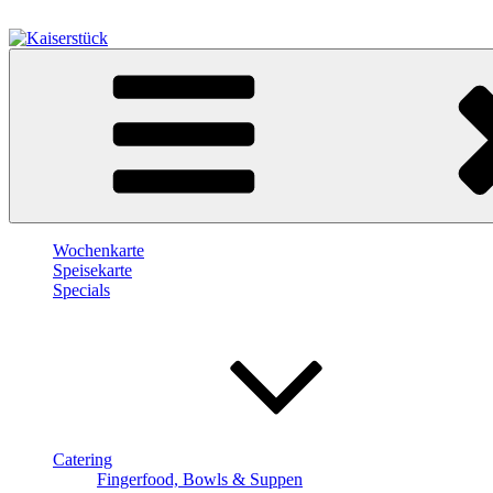
Zum
Inhalt
springen
Kaiserstück
Berlin
Wochenkarte
Speisekarte
Specials
Catering
Fingerfood, Bowls & Suppen