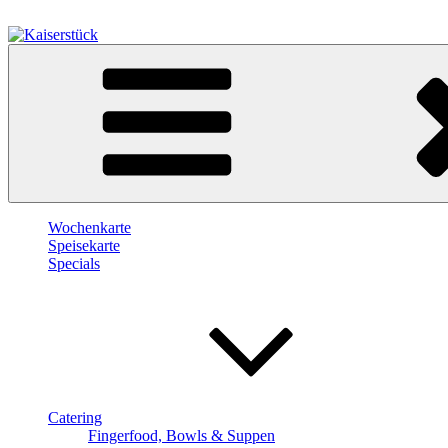
Zum
Inhalt
springen
Kaiserstück
Berlin
Wochenkarte
Speisekarte
Specials
Catering
Fingerfood, Bowls & Suppen