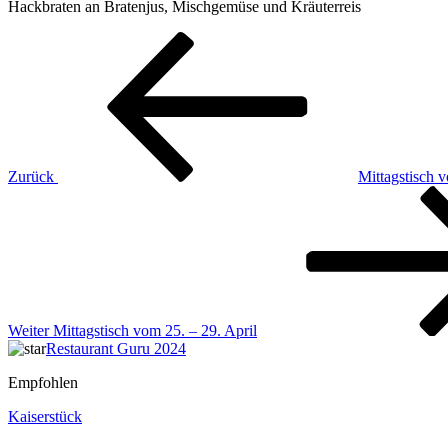
Hackbraten an Bratenjus, Mischgemüse und Kräuterreis
Beitragsnavigation
Vorheriger
Beitrag
Zurück
Mittagstisch v
Nächster
Beitrag
Weiter
Mittagstisch vom 25. – 29. April
Restaurant Guru 2024
Empfohlen
Kaiserstück