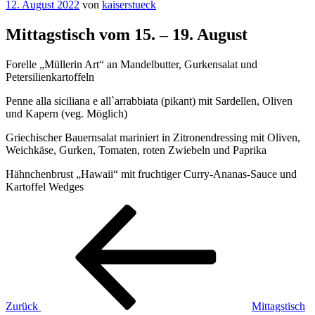
Veröffentlicht
12. August 2022
von
kaiserstueck
am
Mittagstisch vom 15. – 19. August
Forelle „Müllerin Art“ an Mandelbutter, Gurkensalat und
Petersilienkartoffeln
Penne alla siciliana e all`arrabbiata (pikant) mit Sardellen, Oliven
und Kapern (veg. Möglich)
Griechischer Bauernsalat mariniert in Zitronendressing mit Oliven,
Weichkäse, Gurken, Tomaten, roten Zwiebeln und Paprika
Hähnchenbrust „Hawaii“ mit fruchtiger Curry-Ananas-Sauce und
Kartoffel Wedges
Beitragsnavigation
Vorheriger
Beitrag
Zurück
Mittagstisch