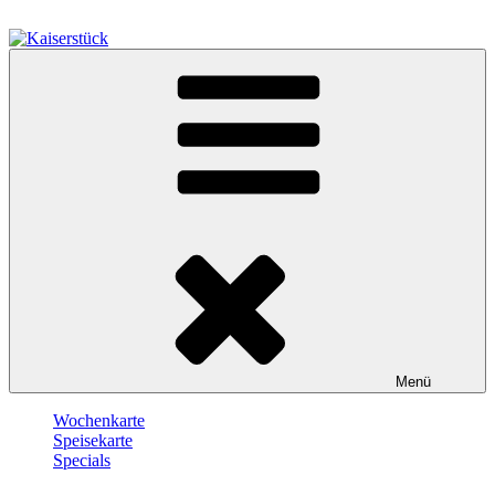
Zum
Inhalt
springen
Kaiserstück
Berlin
Menü
Wochenkarte
Speisekarte
Specials