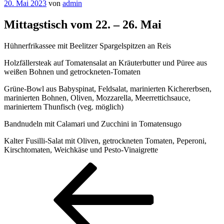
Veröffentlicht
20. Mai 2023
von
admin
am
Mittagstisch vom 22. – 26. Mai
Hühnerfrikassee mit Beelitzer Spargelspitzen an Reis
Holzfällersteak auf Tomatensalat an Kräuterbutter und Püree aus
weißen Bohnen und getrockneten-Tomaten
Grüne-Bowl aus Babyspinat, Feldsalat, marinierten Kichererbsen,
marinierten Bohnen, Oliven, Mozzarella, Meerrettichsauce,
mariniertem Thunfisch (veg. möglich)
Bandnudeln mit Calamari und Zucchini in Tomatensugo
Kalter Fusilli-Salat mit Oliven, getrockneten Tomaten, Peperoni,
Kirschtomaten, Weichkäse und Pesto-Vinaigrette
Beitragsnavigation
Vorheriger
Beitrag