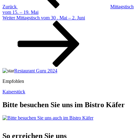
Zurück
Mittagstisch
vom 15. – 19. Mai
Nächster
Weiter
Mittagstisch vom 30 . Mai – 2. Juni
Beitrag
Restaurant Guru 2024
Empfohlen
Kaiserstück
Bitte besuchen Sie uns im Bistro Käfer
So erreichen Sie uns