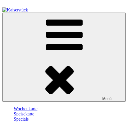
Zum
Inhalt
springen
Kaiserstück
Berlin
Menü
Wochenkarte
Speisekarte
Specials