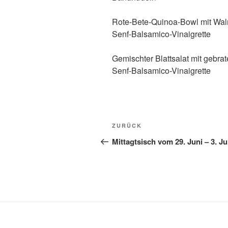
Rote-Bete-Quinoa-Bowl mit Wal
Senf-Balsamico-Vinaigrette
Gemischter Blattsalat mit geb
Senf-Balsamico-Vinaigrette
Beitragsnavigation
Vorheriger
ZURÜCK
Beitrag
Mittagtsisch vom 29. Juni – 3. Ju