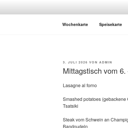
Zum
Inhalt
springen
KAISERST
Berlin
Wochenkarte
Speisekarte
VERÖFFENTLICHT
3. JULI 2026
VON
ADMIN
AM
Mittagstisch vom 6. 
Lasagne al forno
Smashed potatoes (gebackene Q
Tsatsiki
Steak vom Schwein an Champig
Bandnudeln